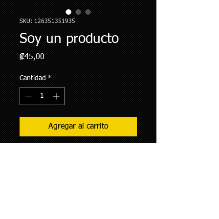
SKU: 126351351935
Soy un producto
Precio
₡45,00
Cantidad
*
Agregar al carrito
Soy la descripción de un producto. 
Soy el lugar ideal para agregar detalles 
sobre tu producto, así como tamaño, 
materiales, instrucciones de cuidado y 
de limpieza.